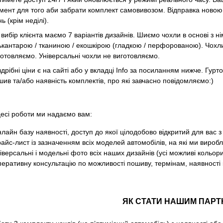
мент для того аби забрати комплект самовивозом. Відправка новою 
ь (крім неділі).
 вибір клієнта маємо 7 варіантів дизайнів. Шиємо чохли в основі з н
ькантарою / тканиною / екошкірою (гладкою / перфорованою). Чохли 
готовляємо. Універсальні чохли не виготовляємо.
дрібні ціни є на сайті або у вкладці Info за посиланням нижче. Гурт
шив та/або наявність комплектів, про які завчасно повідомляємо:)
сі роботи ми надаємо вам:
лайн базу наявності, доступ до якої цілодобово відкритий для вас з
айс-лист із зазначенням всіх моделей автомобілів, на які ми виробл
іверсальні і модельні фото всіх наших дизайнів (усі можливі кольори
еративну консультацію по можливості пошиву, термінам, наявності 
ЯК СТАТИ НАШИМ ПАР