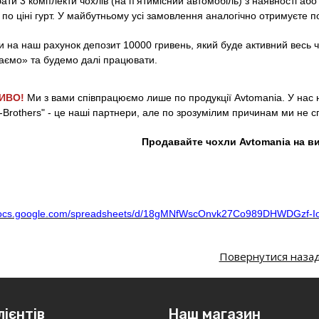
ати 3 комплекти чохлів (на п’ятимісний автомобіль) з наявності або
по ціні гурт. У майбутньому усі замовлення аналогічно отримуєте по 
ти на наш рахунок депозит 10000 гривень, який буде активний весь
аємо» та будемо далі працювати.
ИВО!
Ми з вами співпрацюємо лише по продукції Avtomania. У нас 
rothers" - це наші партнери, але по зрозумілим причинам ми не сп
Продавайте чохли Avtomania на ви
/docs.google.com/spreadsheets/d/18gMNfWscOnvk27Co989DHWDGzf-
Повернутися наза
лієнтів
Наш магазин