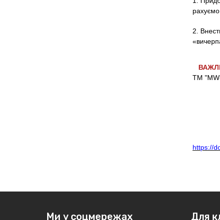
1. Придб
рахуємо 
2. Внес
«вичерп
ВАЖЛ
ТМ "MW-B
https:/
Ми у соцмережах
Для к