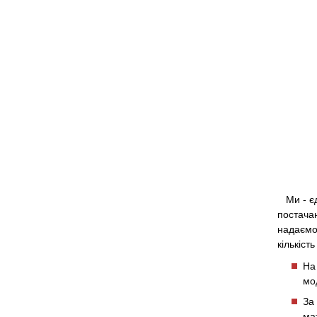
Ми - єд
постачан
надаємо
кількіс
На
мо
За
ма