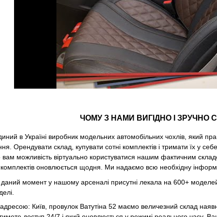
ЧОМУ З НАМИ ВИГІДНО І ЗРУЧНО 
иний в Україні виробник модельних автомобільних чохлів, який пр
ня. Орендувати склад, купувати сотні комплектів і тримати їх у себ
 вам можливість віртуально користуватися нашим фактичним складом
ть комплектів оновлюється щодня. Ми надаємо всю необхідну інформ
 даний момент у нашому арсеналі присутні лекала на 600+ моделей
делі.
 адресою: Київ, провулок Ватутіна 52 маємо величезний склад наявно
тимете доступ 24/7 і який оновлюється у режимі реального часу. Ваш