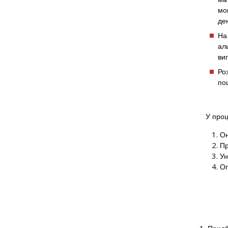
мо
ден
На
ал
ви
Роз
по
У проце
Он
Пр
Ун
Оп