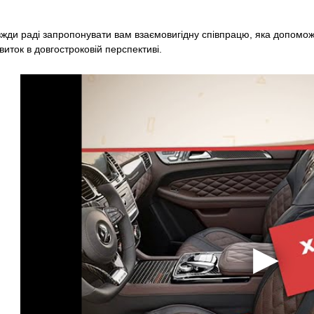
ди раді запропонувати вам взаємовигідну співпрацю, яка допоможе
виток в довгостроковій перспективі.