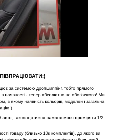
СПІВПРАЦЮВАТИ:)
ацює за системою дропшиппінг, тобто прямого
е в наявності - тепер абсолютно не обов'язково! Ми
, в якому наявність кольорів, моделей і загальна
ацію;)
 авто, також щотижня намагаємося проміряти 1/2
сті товару (близько 10к комплектів), до якого ви
і клієнти або ж ви можете приїхати у будь-який