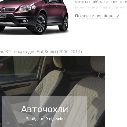
можна підібрати запчасти
вони точно підійдуть на
Показати повністю
о 32 товарів для Fiat Sedici (2006-2014)
Авточохли
Знайдено 9 відгуків